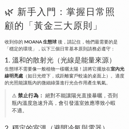
🌿 新手入門：掌握日常照
顧的「黃金三大原則」
收到你的
MOANA 生態球
後，請記住，牠們最需要的是
「穩定的環境」，以下三個日常基本原則請務必遵守：
1. 溫和的散射光（光線是能量來源）
生態球不需要像一般植物一樣曬太陽！請將它擺放在
室內光
線明亮處
（如日光燈下，或距離窗戶較遠的桌面上）。適度
的光照能讓瓶內的微細綠藻進行光合作用產生氧氣。
⚠️
禁止行為：
絕對不能讓陽光直接暴曬，否則
瓶內溫度急速升高，會引發溫室效應導致小蝦
不適。
2. 穩定的室溫（避開冷氣與電器）