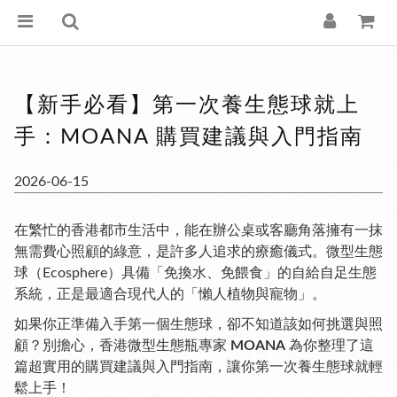
【新手必看】第一次養生態球就上
手：MOANA 購買建議與入門指南
2026-06-15
在繁忙的香港都市生活中，能在辦公桌或客廳角落擁有一抹
無需費心照顧的綠意，是許多人追求的療癒儀式。微型生態
球（Ecosphere）具備「免換水、免餵食」的自給自足生態
系統，正是最適合現代人的「懶人植物與寵物」。
如果你正準備入手第一個生態球，卻不知道該如何挑選與照
顧？別擔心，香港微型生態瓶專家
MOANA
為你整理了這
篇超實用的購買建議與入門指南，讓你第一次養生態球就輕
鬆上手！