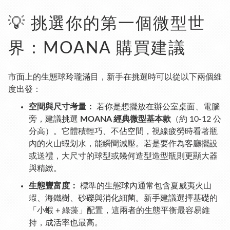
💡 挑選你的第一個微型世
界：MOANA 購買建議
市面上的生態球玲瓏滿目，新手在挑選時可以從以下兩個維
度出發：
空間與尺寸考量：
若你是想擺放在辦公室桌面、電腦
旁，建議挑選
MOANA 經典微型基本款
（約 10-12 公
分高）。它體積輕巧、不佔空間，視線疲勞時看著瓶
內的火山蝦划水，能瞬間減壓。若是要作為客廳擺設
或送禮，大尺寸的球型或幾何造型造型瓶則更顯大器
與精緻。
生態豐富度：
標準的生態球內通常包含夏威夷火山
蝦、海鐵樹、砂礫與消化細菌。新手建議選擇基礎的
「小蝦 + 綠藻」配置，這兩者的生態平衡最容易維
持，成活率也最高。