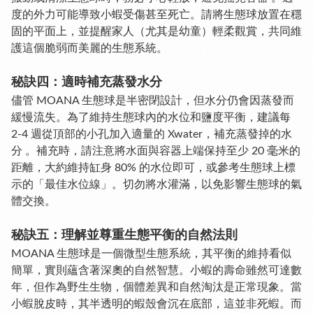
度的外力可能導致小蝦受傷甚至死亡。請將生態球放置在穩
固的平面上，並提醒家人（尤其是幼童）輕柔觀賞，共同維
護這個脆弱而美麗的生態系統。
秘訣四：適時補充蒸發水分
儘管 MOANA 生態球是半密閉設計，但水分仍會因蒸發而
緩慢流失。為了維持生態球內的水位和鹽度平衡，建議每
2-4 週從頂部的小孔加入適量的 Xwater
，補充蒸發掉的水
分 。補充時，請注意將水面與容器上端保持至少 20 毫米的
距離，大約維持缸身 80% 的水位即可，或參考生態球上標
示的「最佳水位線」。切勿將水灌滿，以免影響生態球的氣
體交換。
秘訣五：理解並尊重生態平衡的自然法則
MOANA 生態球是一個微型生態系統，其平衡的維持看似
簡單，實則蘊含著深奧的自然智慧。小蝦的壽命雖然可達數
年，但作為野生生物，個體差異和自然淘汰是正常現象。當
小蝦脫皮時，其半透明的蝦殼會沉在底部，這並非死蝦。而