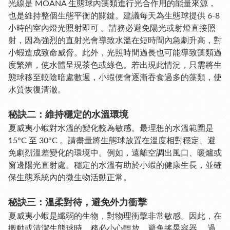
光線是 MOANA 生態球內藻類進行光合作用的能量來源，
也是維持整個生態平衡的關鍵。建議每天為生態球提供
6-8
小時的室內燈光照射
即可 。請務必
避免陽光或射燈直接照
射
，因為強烈的直射光會導致水溫在短時間內急劇升高，對
小蝦造成致命威脅。此外，光照時間過長也可能導致藻類過
度繁殖，使水體呈現茶色或綠色。若出現此情況，只需將生
態球移至較陰暗處數週，小蝦便會逐漸吞食過多的藻類，使
水質恢復清澈。
秘訣二：維持穩定的水溫環境
夏威夷小蝦對水溫的變化較為敏感。最理想的水溫範圍是
15°C 至 30°C
。請盡量將生態球放置在溫度相對穩定、避
免劇烈溫差變化的環境中。例如，遠離空調出風口、暖爐或
窗邊陽光直射處。穩定的水溫有助於小蝦的健康生長，並確
保生態系統內的微生物活動正常。
秘訣三：溫柔對待，避免外力衝擊
夏威夷小蝦是纖弱的生物，對物理衝擊非常敏感。因此，在
搬動或清潔生態球時，務必
小心輕放，避免搖晃容器
。過