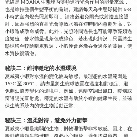
光線是 MOANA 生態球內藻類進行光合作用的能量來源，
也是維持整個生態平衡的關鍵。建議每天為生態球提供
6-8
小時的室內燈光照射
即可 。請務必
避免陽光或射燈直接照
射
，因為強烈的直射光會導致水溫在短時間內急劇升高，對
小蝦造成致命威脅。此外，光照時間過長也可能導致藻類過
度繁殖，使水體呈現茶色或綠色。若出現此情況，只需將生
態球移至較陰暗處數週，小蝦便會逐漸吞食過多的藻類，使
水質恢復清澈。
秘訣二：維持穩定的水溫環境
夏威夷小蝦對水溫的變化較為敏感。最理想的水溫範圍是
15°C 至 30°C
。請盡量將生態球放置在溫度相對穩定、避
免劇烈溫差變化的環境中。例如，遠離空調出風口、暖爐或
窗邊陽光直射處。穩定的水溫有助於小蝦的健康生長，並確
保生態系統內的微生物活動正常。
秘訣三：溫柔對待，避免外力衝擊
夏威夷小蝦是纖弱的生物，對物理衝擊非常敏感。因此，在
搬動或清潔生態球時，務必
小心輕放，避免搖晃容器
。過