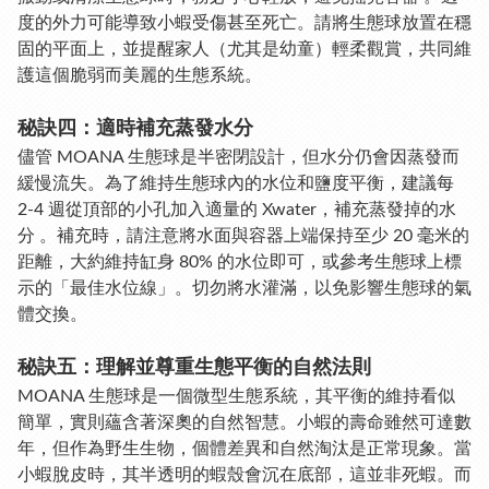
度的外力可能導致小蝦受傷甚至死亡。請將生態球放置在穩
固的平面上，並提醒家人（尤其是幼童）輕柔觀賞，共同維
護這個脆弱而美麗的生態系統。
秘訣四：適時補充蒸發水分
儘管 MOANA 生態球是半密閉設計，但水分仍會因蒸發而
緩慢流失。為了維持生態球內的水位和鹽度平衡，建議每
2-4 週從頂部的小孔加入適量的 Xwater
，補充蒸發掉的水
分 。補充時，請注意將水面與容器上端保持至少 20 毫米的
距離，大約維持缸身 80% 的水位即可，或參考生態球上標
示的「最佳水位線」。切勿將水灌滿，以免影響生態球的氣
體交換。
秘訣五：理解並尊重生態平衡的自然法則
MOANA 生態球是一個微型生態系統，其平衡的維持看似
簡單，實則蘊含著深奧的自然智慧。小蝦的壽命雖然可達數
年，但作為野生生物，個體差異和自然淘汰是正常現象。當
小蝦脫皮時，其半透明的蝦殼會沉在底部，這並非死蝦。而