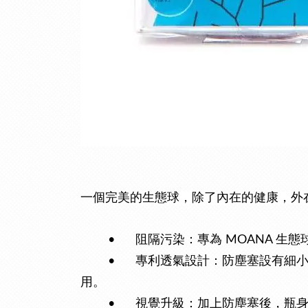
一個完
美的生態球，除了內在的健康，外
•
阻隔污染：專為 MOANA 
•
專利透氣設計：防塵塞設有細
用。
•
視覺升級：加上防塵塞後，瓶