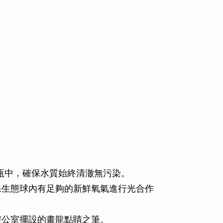
入瓶中，確保水質始終清澈無污染。
保生態球內有足夠的新鮮氧氣進行光合作
辦公室擺設的畫龍點睛之筆。